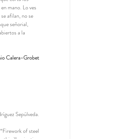
s en mano. Lo ves 
se afilan, no se 
que señorial, 
biertos a la 
io Calera-Grobet
ríguez Sepúlveda.
“Firework of steel