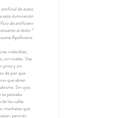
artificial de acero
 esta iluminación
ficio de artificiero
encanto al dolor.”
laume Apollinaire.
uras indecibles, 
, sin niveles. Ves 
n prisa y sin 
os de pan que 
mino que abren 
 abismo. Sin ojos. 
e se pensaba 
 de los cafés 
es, machetes que 
eían, partirán 