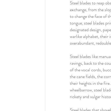
Steel blades to reap obs
exchange, from the slope
to change the face of t
tongue, steel blades pri
designated design, pape
warlike alphabet, their
overabundant, redouble
Steel blades like manua
ravings, back to the cou
of the vocal cords, bucol
the cane fields, the cor
their heights in the fire
wheelbarrow, steel blade
rickety and vulgar hist
Steel blades that shovel