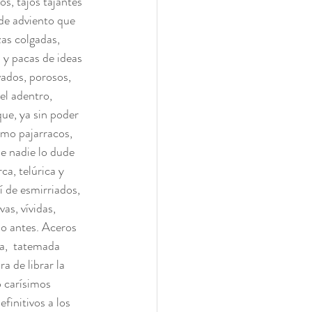
os, tajos tajantes 
de adviento que 
as colgadas, 
y pacas de ideas 
vados, porosos, 
el adentro, 
ue, ya sin poder 
omo pajarracos, 
e nadie lo dude 
ca, telúrica y 
 de esmirriados, 
as, vívidas, 
do antes. Aceros 
ra,  tatemada 
a de librar la 
 carísimos 
finitivos a los 