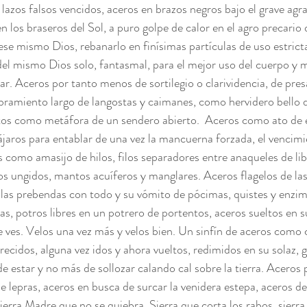
lazos falsos vencidos, aceros en brazos negros bajo el grave agra
los braseros del Sol, a puro golpe de calor en el agro precario d
a ese mismo Dios, rebanarlo en finísimas partículas de uso estric
o del mismo Dios solo, fantasmal, para el mejor uso del cuerpo y 
r. Aceros por tanto menos de sortilegio o clarividencia, de pres
libramiento largo de langostas y caimanes, como hervidero bello 
os como metáfora de un sendero abierto.  Aceros como ato de
ájaros para entablar de una vez la mancuerna forzada, el vencimi
os como amasijo de hilos, filos separadores entre anaqueles de li
os ungidos, mantos acuíferos y manglares. Aceros flagelos de la
las prebendas con todo y su vómito de pócimas, quistes y enzim
as, potros libres en un potrero de portentos, aceros sueltos en s
e ves. Velos una vez más y velos bien. Un sinfín de aceros como c
larecidos, alguna vez idos y ahora vueltos, redimidos en su solaz, 
e estar y no más de sollozar calando cal sobre la tierra. Aceros p
de lepras, aceros en busca de surcar la venidera estepa, aceros d
Sierra Madre que no se quiebra. Sierra que corta los rabos, sierra