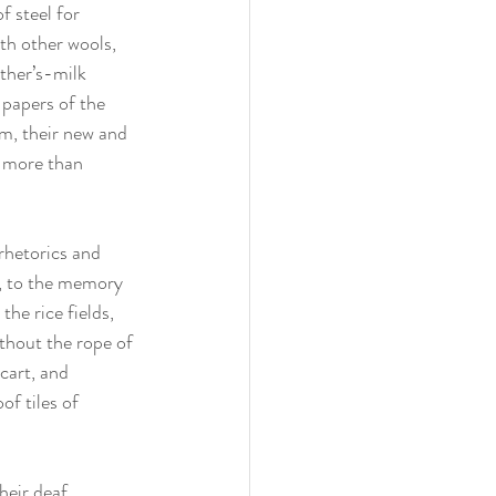
f steel for 
ith other wools, 
ther’s-milk 
 papers of the 
m, their new and 
, more than 
rhetorics and 
g, to the memory 
the rice fields, 
thout the rope of 
cart, and 
of tiles of 
heir deaf 