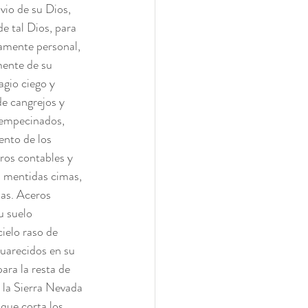
vio de su Dios, 
e tal Dios, para 
tamente personal, 
mente de su 
agio ciego y 
de cangrejos y 
 empecinados, 
ento de los 
bros contables y 
s mentidas cimas, 
as. Aceros 
u suelo 
ielo raso de 
guarecidos en su 
ara la resta de 
e la Sierra Nevada 
 que corta los 