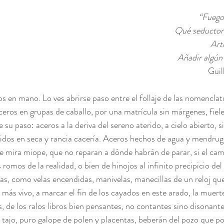
“Fuego 
Qué seductora
Arti
Añadir algún 
Guil
ros en mano. Lo ves abrirse paso entre el follaje de las nomenclat
 Aceros en grupas de caballo, por una matrícula sin márgenes, fieles
su paso: aceros a la deriva del sereno aterido, a cielo abierto, si
idos en seca y rancia cacería. Aceros hechos de agua y mendrug
e mira miope, que no reparan a dónde habrán de parar, si el ca
 romos de la realidad, o bien de hinojos al infinito precipicio del
s, como velas encendidas, manivelas, manecillas de un reloj qu
más vivo, a marcar el fin de los cayados en este arado, la muerte
, de los ralos libros bien pensantes, no contantes sino disonant
tajo, puro galope de polen y placentas, beberán del pozo que pos