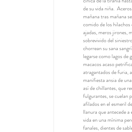
cínica de la tiranía has
de su vida niña.  Acero
mañana tras mañana se h
comido de los hilachos 
ajadas, meros jirones, 
sobrevivido del siniest
chorrean su sana sangrí
legarse como lagos de g
macacos acaso petrifica
atragantados de furia, as
manifiesta ansia de una
así de chillantes, que r
fulgurantes, se cuelan p
afilados en el esmeril d
llanura que antecede a e
vida en una mínima pero
fanales, dientes de sabl