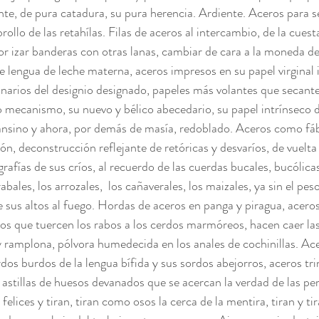
te, de pura catadura, su pura herencia. Ardiente. Aceros para seg
ollo de las retahílas. Filas de aceros al intercambio, de la cuesta 
or izar banderas con otras lanas, cambiar de cara a la moneda d
e lengua de leche materna, aceros impresos en su papel virginal
onarios del designio designado, papeles más volantes que secante
o mecanismo, su nuevo y bélico abecedario, su papel intrínseco d
nsino y ahora, por demás de masía, redoblado. Aceros como fáb
n, deconstrucción reflejante de retóricas y desvaríos, de vuelta 
ografías de sus críos, al recuerdo de las cuerdas bucales, bucólicas
rabales, los arrozales,  los cañaverales, los maizales, ya sin el pe
de sus altos al fuego. Hordas de aceros en panga y piragua, aceros
eros que tuercen los rabos a los cerdos marmóreos, hacen caer las 
a y ramplona, pólvora humedecida en los anales de cochinillas. Ac
rdos burdos de la lengua bífida y sus sordos abejorros, aceros tri
astillas de huesos devanados que se acercan la verdad de las perd
felices y tiran, tiran como osos la cerca de la mentira, tiran y ti