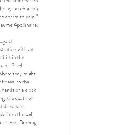
 this illumination
 the pyrotechnician
e charm to pain.”
laume Apollinaire.
age of 
stration without 
drift in the 
hunt. Steel 
where they might 
r knees, to the 
, hands of a clock 
ng, the death of 
t dissonant, 
nk from the well 
heritance. Burning.