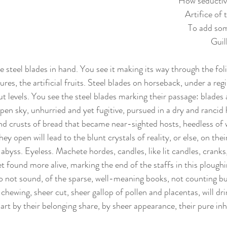
How seductive
Artifice of
To add som
Guil
 steel blades in hand. You see it making its way through the foli
s, the artificial fruits. Steel blades on horseback, under a regi
ut levels. You see the steel blades marking their passage: blades a
pen sky, unhurried and yet fugitive, pursued in a dry and rancid 
d crusts of bread that became near-sighted hosts, heedless of 
y open will lead to the blunt crystals of reality, or else, on thei
e abyss. Eyeless. Machete hordes, candles, like lit candles, cranks
t found more alive, marking the end of the staffs in this ploughi
do not sound, of the sparse, well-meaning books, not counting bu
hewing, sheer cut, sheer gallop of pollen and placentas, will dri
art by their belonging share, by sheer appearance, their pure in