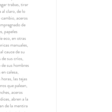
ar trabas, tirar 
al claro, de lo 
e cambio, aceros 
 impregnado de 
s, papeles 
e eco, en otras 
ricas manuales, 
al cauce de su 
 de sus críos, 
so de sus hombres 
 en calesa, 
horas, las tejas 
eros que palean, 
nches, aceros 
ices, abren a la 
ran de la mentira 