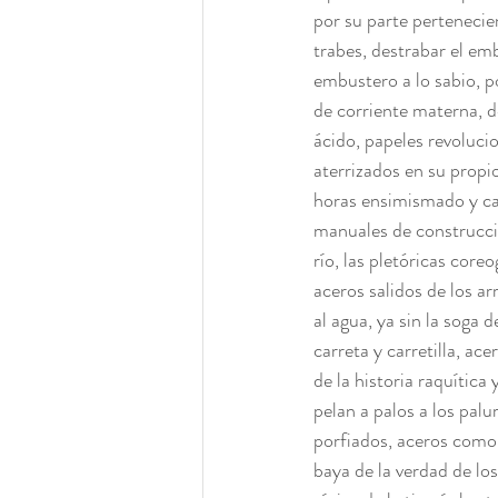
por su parte pertenecien
trabes, destrabar el embr
embustero a lo sabio, p
de corriente materna, d
ácido, papeles revoluci
aterrizados en su propi
horas ensimismado y ca
manuales de construcció
río, las pletóricas core
aceros salidos de los ar
al agua, ya sin la soga 
carreta y carretilla, ac
de la historia raquític
pelan a palos a los palu
porfiados, aceros como 
baya de la verdad de los 