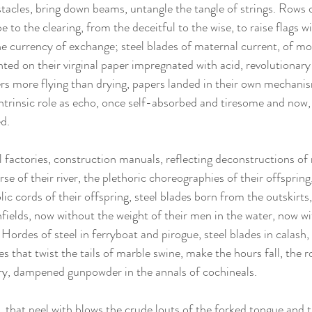
tacles, bring down beams, untangle the tangle of strings. Rows o
 to the clearing, from the deceitful to the wise, to raise flags w
he currency of exchange; steel blades of maternal current, of mo
nted on their virginal paper impregnated with acid, revolutionary
rs more flying than drying, papers landed in their own mechanis
 intrinsic role as echo, once self-absorbed and tiresome and now
d.
l factories, construction manuals, reflecting deconstructions of 
rse of their river, the plethoric choreographies of their offsprin
ic cords of their offspring, steel blades born from the outskirts, 
nfields, now without the weight of their men in the water, now wi
. Hordes of steel in ferryboat and pirogue, steel blades in calash, 
s that twist the tails of marble swine, make the hours fall, the ro
ory, dampened gunpowder in the annals of cochineals.
, that peel with blows the crude louts of the forked tongue and t