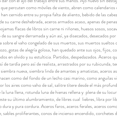
ta dar con el ajo del trabajo entre sus manos. Ajo nuevo sin destaj
s que percuten como móviles de viento, abren como calendarios 
an cernido entre su propia falta de aliento, bebido de las cabez
de su carne deshebrada, aceros armados acaso, apenas de penas 
mojamas flacas de libros sin carne ni riñones, huesos sosos, soca
ro de su sangre derramada y aún así, ya disecados, desecados por 
a sobre el vaho congelado de sus muertos, sus muertos sueltos q
ozo, gotas de alegría golosa, han quedado ante sus ojos, fijos, c
dos en olvido y su estulticia. Partidos, despedazados. Aceros qu
í de tardía pero así de realista, arrastrados por su rubicunda, ter
 siembra nueva, siembra linda de amantes y amatistas, aceros así
enacen como del fondo de un lecho casi marino, como anguilas viv
or los aires como vaho de sal, salitre títere desde el más profun
e la luna llena, rotunda luna de hienas rellena y  plena de su locu
ste su último alumbramiento, de libres cual  liebres, libra por libr
 dura y pura cordura. Aceros faros, aceros ferales, aceros como
e, sables proliferantes, conos de incienso encendido, corchetes de