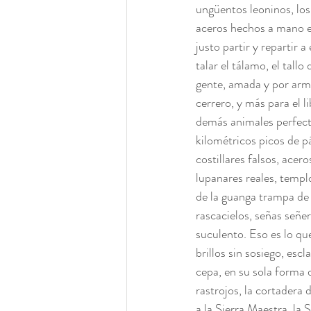
ungüentos leoninos, los 
aceros hechos a mano en 
justo partir y repartir 
talar el tálamo, el tall
gente, amada y por arma
cerrero, y más para el 
demás animales perfect
kilométricos picos de p
costillares falsos, acer
lupanares reales, templ
de la guanga trampa de 
rascacielos, señas señer
suculento. Eso es lo qu
brillos sin sosiego, esc
cepa, en su sola forma d
rastrojos, la cortadera 
a la Sierra Maestra, la 