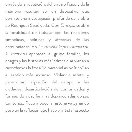
través de la repetición, del trabajo físico y de la 
memoria resultan ser un dispositivo que 
permite una investigación profunda de la obra 
de Rodríguez Sepúlveda. Con 
Emergía
 se abre 
la posibilidad de trabajar con las relaciones 
simbólicas, políticas y afectivas de las 
comunidades. En 
La irresistible persistencia de 
la memoria
 aparecen el grupo familiar, los 
apegos y las historias más íntimas que vienen a 
recordarnos la frase “lo personal es político” en 
el sentido más extenso. Violencia estatal y 
paramilitar, migración del campo a las 
ciudades, desarticulación de comunidades y 
formas de vida, familias desvinculadas de sus 
territorios. Poco a poco la historia va ganando 
peso en la reflexión que hace el artista respecto 
a los procesos sociales y cómo pueden 
entenderse a través de las relaciones y 
tensiones materiales y simbólicas. “El arte es 