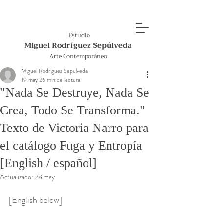
Estudio
Miguel Rodríguez Sepúlveda
Arte Contemporáneo
Miguel Rodriguez Sepulveda
19 may
26 min de lectura
"Nada Se Destruye, Nada Se
Crea, Todo Se Transforma."
Texto de Victoria Narro para
el catálogo Fuga y Entropía
[English / español]
Actualizado:
28 may
[English below]