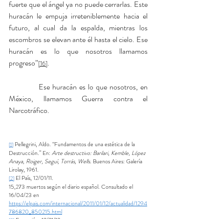
fuerte que el ángel ya no puede cerrarlas. Este 
huracán le empuja irreteniblemente hacia el 
futuro, al cual da la espalda, mientras los 
escombros se elevan ante él hasta el cielo. Ese 
huracán es lo que nosotros llamamos 
progreso”
.
[16]
            Ese huracán es lo que nosotros, en 
México, llamamos Guerra contra el 
Narcotráfico.
 Pellegrini, Aldo. “Fundamentos de una estética de la 
[1]
Destrucción.” En: 
Arte destructivo: Barilari, Kemble, López 
Anaya, Roiger, Seguí, Torrás, Wells.
 Buenos Aires: Galería 
Lirolay, 1961.
 El País, 12/01/11.
[2]
15,273 muertos según el diario español. Consultado el 
16/04/23 en 
https://elpais.com/internacional/2011/01/12/actualidad/1294
786820_850215.html