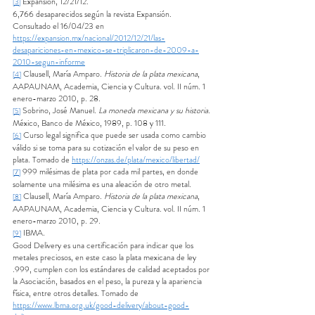
 Expansión, 12/21/12.
[3]
6,766 desaparecidos según la revista Expansión. 
Consultado el 16/04/23 en 
https://expansion.mx/nacional/2012/12/21/las-
desapariciones-en-mexico-se-triplicaron-de-2009-a-
2010-segun-informe
 Clausell, María Amparo. 
Historia de la plata mexicana
, 
[4]
AAPAUNAM, Academia, Ciencia y Cultura. vol. II núm. 1 
enero-marzo 2010, p. 28.
 Sobrino, José Manuel. 
La moneda mexicana y su historia.
[5]
México, Banco de México, 1989, p. 108 y 111.
 Curso legal significa que puede ser usada como cambio 
[6]
válido si se toma para su cotización el valor de su peso en 
plata. Tomado de 
https://onzas.de/plata/mexico/libertad/
 999 milésimas de plata por cada mil partes, en donde 
[7]
solamente una milésima es una aleación de otro metal.
 Clausell, María Amparo. 
Historia de la plata mexicana
, 
[8]
AAPAUNAM, Academia, Ciencia y Cultura. vol. II núm. 1 
enero-marzo 2010, p. 29.
 IBMA.
[9]
Good Delivery es una certificación para indicar que los 
metales preciosos, en este caso la plata mexicana de ley 
.999, cumplen con los estándares de calidad aceptados por 
la Asociación, basados en el peso, la pureza y la apariencia 
física, entre otros detalles. Tomado de 
https://www.lbma.org.uk/good-delivery/about-good-