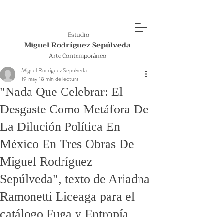
Estudio
Miguel Rodríguez Sepúlveda
Arte Contemporáneo
Miguel Rodriguez Sepulveda
19 may
18 min de lectura
"Nada Que Celebrar: El
Desgaste Como Metáfora De
La Dilución Política En
México En Tres Obras De
Miguel Rodríguez
Sepúlveda", texto de Ariadna
Ramonetti Liceaga para el
catálogo Fuga y Entropía