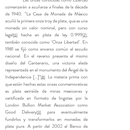
comenzarán a acuñarse a finales de la década 
de 1940. “La Casa de Moneda de México 
acuñó la primera onza troy de plata, que es una 
moneda sin valor nominal, pero con curso 
legal
 hecha en plata de ley 0.999
, 
[6]
[7]
también conocida como ‘Onza Libertad’. En 
1981 se fijó como anverso común el escudo 
nacional. En el reverso presenta el mismo 
diseño del Centenario, una victoria alada 
representada en el monumento del Ángel de la 
Independencia […]”
. La materia prima con 
[8]
que están hechas estas onzas conmemorativas 
es plata extraída de minas mexicanas y 
certificada en formato de lingotes por la 
London Bullion Market Association como 
Good Delivery
 para eventualmente 
[9]
fundirlos y transformarlos en monedas de 
plata pura. A partir del 2002 el Banco de 