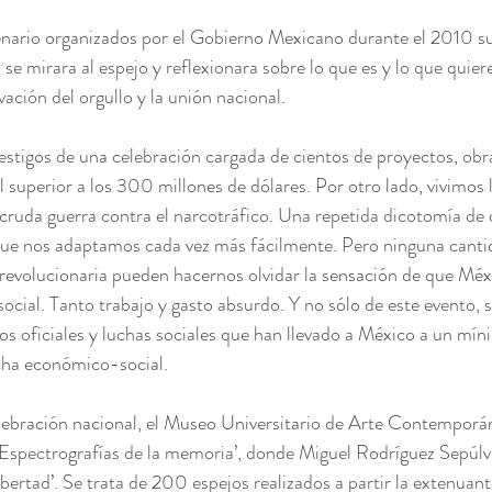
tenario organizados por el Gobierno Mexicano durante el 2010 s
 se mirara al espejo y reflexionara sobre lo que es y lo que quier
vación del orgullo y la unión nacional.
estigos de una celebración cargada de cientos de proyectos, obra
 superior a los 300 millones de dólares. Por otro lado, vivimos 
 cruda guerra contra el narcotráfico. Una repetida dicotomía de 
 que nos adaptamos cada vez más fácilmente. Pero ninguna canti
ia revolucionaria pueden hacernos olvidar la sensación de que Mé
ocial. Tanto trabajo y gasto absurdo. Y no sólo de este evento, si
zos oficiales y luchas sociales que han llevado a México a un mín
cha económico-social.
elebración nacional, el Museo Universitario de Arte Contempo
‘Espectrografías de la memoria’, donde Miguel Rodríguez Sepúlv
bertad’. Se trata de 200 espejos realizados a partir la extenuant