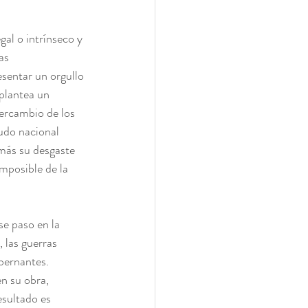
al o intrínseco y 
as 
sentar un orgullo 
plantea un 
tercambio de los 
udo nacional 
emás su desgaste 
imposible de la 
se paso en la 
 las guerras 
bernantes. 
n su obra, 
esultado es 