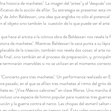
Una historia de machetes’. La imagen del ‘antes’ y el ‘después’ co
nificativo de la acción de afilar. Su estrategia es presentar esta
y’ de John Baldessari, una idea que engloba no sólo el potencial 
con el objeto sino también la  cuestión de lo que puede ser el arte.
que hace al artista a la icónica obra de Baldessari nos revela la 
storia de machetes’. Mientras Baldessari le saca punta a su lápiz
lacable de la creación, también nos revela dos cosas: el arte no 
do final, sino también en el proceso de preparación; y, principal
e terminarán inservibles si no se utilizan en el momento correct
 ‘Concierto para tres machetes’. Un performance realizado en E
e pasado, en el que se afilan tres machetes al ritmo del grito de
hete es: ‘¡Viva México cabrones!’ en clave Morse. Una marcha d
 incluso una especie de himno popular para nuestras tres guerras:
ución y la guerra contra el narco. Las chispas del esmeril salta
das en video y proyectadas en tiempo real. Esta video proyección 