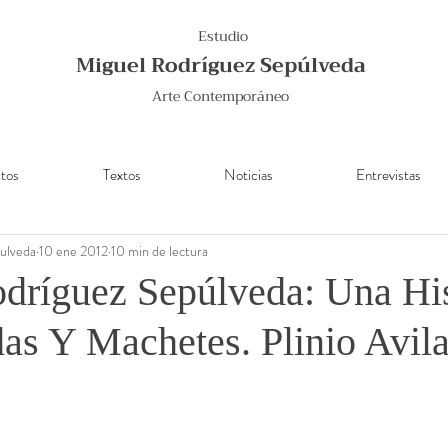
Estudio
Miguel Rodríguez Sepúlveda
Arte Contemporáneo
tos
Textos
Noticias
Entrevistas
ulveda
10 ene 2012
10 min de lectura
dríguez Sepúlveda: Una His
s Y Machetes. Plinio Avil