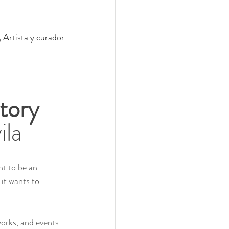
 
Artista y curador
tory 
ila
t to be an 
 it wants to 
orks, and events 