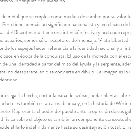
ntexto. Rodríguez Sepúlveda no.
 de metal que se emplea como medida de cambio por su valor leg
Pero tiene además un significado nacionalista y, en el caso de l
del Bicentenario, tiene una intención festiva y pretende repre
 usuarios, somos sólo receptores del mensaje. ‘Plata Libertad’ 
nde los espejos hacen referencia a la identidad nacional y al in
ciosos en época de la conquista. El uso de la moneda con el esc
 de una identidad a partir del mito del águila y la serpiente, ad
etal no desaparece, sólo se convierte en dibujo. La imagen es lo 
dentidad.
ra segar la hierba, cortar la caña de azúcar, podar plantas, abrir
achete es también es un arma blanca y, en la historia de México,
ete. Representa el poder del pueblo ante la opresión de sus go
ad física sobre el objeto es también un componente conceptual e
ide afilarlo indefinidamente hasta su desintegración total. El r