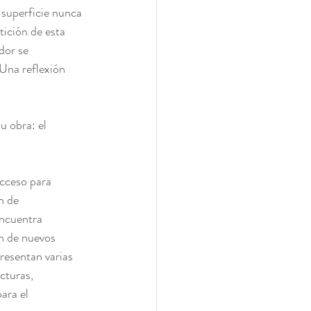
superficie nunca 
tición de esta 
dor se 
Una reflexión 
 obra: el 
acceso para 
n de 
ncuentra 
n de nuevos 
resentan varias 
cturas, 
ara el 