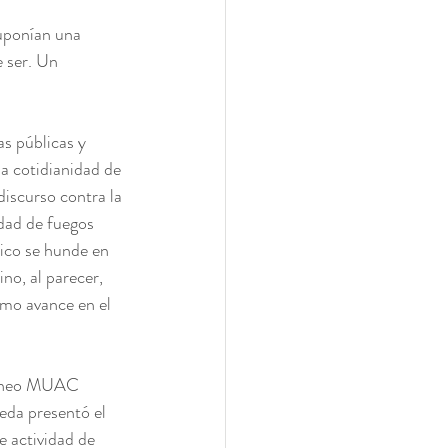
uponían una 
e ser. Un 
s públicas y 
la cotidianidad de 
discurso contra la 
dad de fuegos 
xico se hunde en 
no, al parecer, 
imo avance en el 
ráneo MUAC 
eda presentó el 
e actividad de 