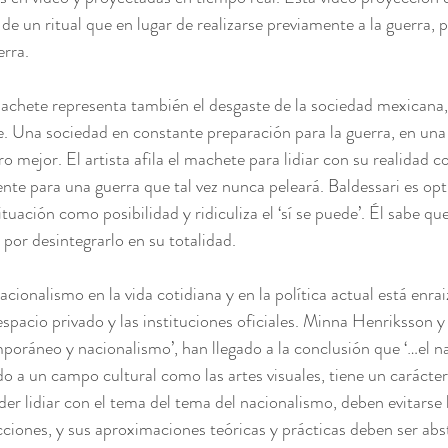
de un ritual que en lugar de realizarse previamente a la guerra, p
erra.
achete representa también el desgaste de la sociedad mexicana,
. Una sociedad en constante preparación para la guerra, en una
ro mejor. El artista afila el machete para lidiar con su realidad
te para una guerra que tal vez nunca peleará. Baldessari es opt
tuación como posibilidad y ridiculiza el ‘sí se puede’. Él sabe que
por desintegrarlo en su totalidad.
acionalismo en la vida cotidiana y en la política actual está enr
 espacio privado y las instituciones oficiales. Minna Henriksson y
mporáneo y nacionalismo’, han llegado a la conclusión que ‘…el n
 a un campo cultural como las artes visuales, tiene un carácte
er lidiar con el tema del tema del nacionalismo, deben evitarse 
cciones, y sus aproximaciones teóricas y prácticas deben ser abs