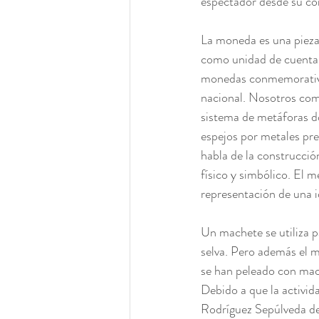
espectador desde su co
La moneda es una pieza
como unidad de cuenta. 
monedas conmemorativas 
nacional. Nosotros como
sistema de metáforas do
espejos por metales pre
habla de la construcción
físico y simbólico. El m
representación de una i
Un machete se utiliza pa
selva. Pero además el m
se han peleado con mach
Debido a que la activid
Rodríguez Sepúlveda dec