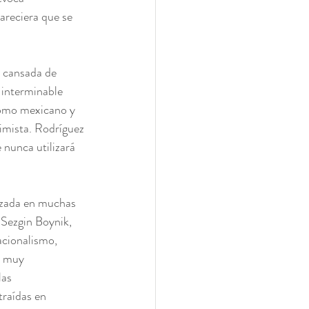
areciera que se 
 cansada de 
 interminable 
 como mexicano y 
imista. Rodríguez 
 nunca utilizará 
aizada en muchas 
 Sezgin Boynik, 
acionalismo, 
r muy 
las 
traídas en 