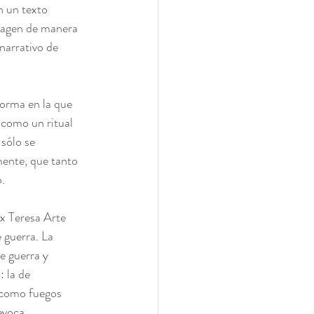
n un texto 
 imagen de manera 
narrativo de 
forma en la que 
 como un ritual 
sólo se 
mente, que tanto 
o.
x Teresa Arte 
 guerra. La 
e guerra y 
 la de 
n como fuegos 
evoca 