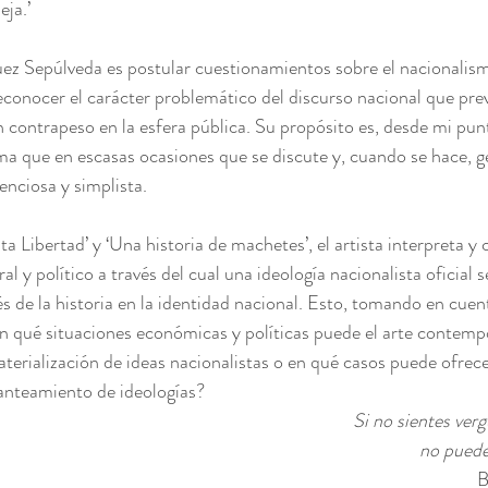
ja.’
uez Sepúlveda es postular cuestionamientos sobre el nacionalis
onocer el carácter problemático del discurso nacional que prev
n contrapeso en la esfera pública. Su propósito es, desde mi punt
ma que en escasas ocasiones que se discute y, cuando se hace, 
nciosa y simplista.
ta Libertad’ y ‘Una historia de machetes’, el artista interpreta y c
l y político a través del cual una ideología nacionalista oficial s
s de la historia en la identidad nacional. Esto, tomando en cuent
En qué situaciones económicas y políticas puede el arte contemp
ialización de ideas nacionalistas o en qué casos puede ofrecer
anteamiento de ideologías?
Si no sientes verg
no puedes
B