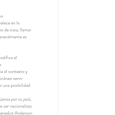
mo 
alece en la 
o de vista, llamar 
generalmente es 
odifica el 
e 
a el contexto y 
oráneo servir 
 una posibilidad 
üenza por tu país, 
 ser nacionalista.
enedict Anderson