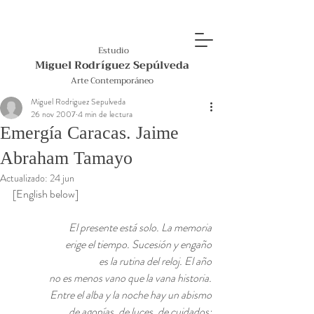
Estudio
Miguel Rodríguez Sepúlveda
Arte Contemporáneo
Miguel Rodriguez Sepulveda
26 nov 2007
4 min de lectura
Emergía Caracas. Jaime
Abraham Tamayo
Actualizado:
24 jun
[English below]
El presente está solo. La memoria
erige el tiempo. Sucesión y engaño
es la rutina del reloj. El año
no es menos vano que la vana historia.
Entre el alba y la noche hay un abismo
de agonías, de luces, de cuidados;