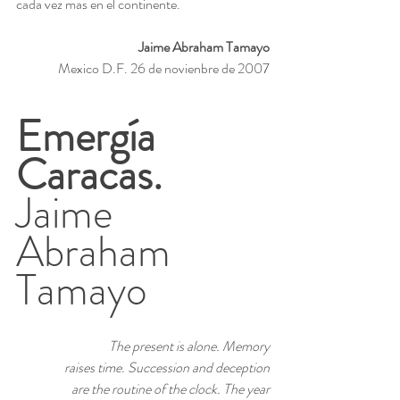
cada vez mas en el continente.
Jaime Abraham Tamayo
Mexico D.F. 26 de novienbre de 2007
Emergía 
Caracas. 
Jaime 
Abraham 
Tamayo
The present is alone. Memory
raises time. Succession and deception
are the routine of the clock. The year