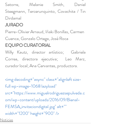
Satorre, Melanie Smith, Daniel 
Steegmann, Tercerunquinto, Covachita / Tin 
Dirdamal
JURADO
Pierre-Olivier Arnaud, Iñaki Bonillas, Carmen 
Cuenca, Gonzalo Ortega, José Roca
EQUIPO CURATORIAL
Willy Kautz, director artístico;  Gabriela 
Correa, directora ejecutiva;  Leo Marz, 
curador local; Ana Cervantes, productora.
<img decoding="async" class="alignleft size-
full wp-image-1068 lazyload" 
src="https://www.miguelrodriguezsepulveda.c
om/wp-content/uploads/2016/09/Bienal-
FEMSA_invitaciondigital.jpg" alt="" 
width="1200" height="900" />
Noticias