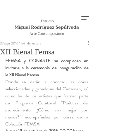
Estudio
Miguel Rodríguez Sepúlveda
Arte Contemporáneo
22 sept 2016
1 min de lectura
XII Bienal Femsa
FEMSA y CONARTE se complacen en 
invitarle a la ceremonia de inauguración de 
la XII Bienal Femsa
Donde se darán a conocer las obras 
seleccionadas y ganadoras del Certamen, así 
como las de los artistas que forman parte 
del Programa Curatorial “Poéticas del 
decrecimiento. ¿Cómo vivir mejor con 
menos?” acompañadas por obras de la 
Colección FEMSA
Jueves 13 de octubre de 2016, 20:00 horas