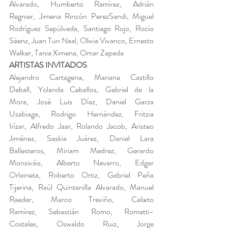
Alvarado, Humberto Ramírez, Adrián 
Regnier, Jimena Rincón PerezSandi, Miguel 
Rodríguez Sepúlveda, Santiago Rojo, Rocío 
Sáenz, Juan Tun Naal, Olivia Vivanco, Ernesto 
Walker, Tania Ximena, Omar Zepeda
ARTISTAS INVITADOS
Alejandro Cartagena, Mariana Castillo 
Deball, Yolanda Ceballos, Gabriel de la 
Mora, José Luis Díaz, Daniel Garza 
Usabiaga, Rodrigo Hernández, Fritzia 
Irízar, Alfredo Jaar, Rolando Jacob, Aristeo 
Jiménez, Saskia Juárez, Daniel Lara 
Ballesteros, Miriam Medrez, Gerardo 
Monsiváis, Alberto Navarro, Edgar 
Orlaineta, Roberto Ortiz, Gabriel Peña 
Tijerina, Raúl Quintanilla Alvarado, Manuel 
Raeder, Marco Treviño, Calixto 
Ramírez, Sebastián Romo, Rometti-
Costales, Oswaldo Ruiz, Jorge 