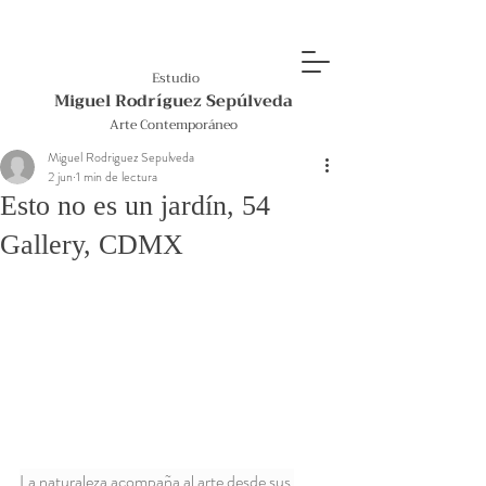
Estudio
Miguel Rodríguez Sepúlveda
Arte Contemporáneo
Miguel Rodriguez Sepulveda
2 jun
1 min de lectura
Esto no es un jardín, 54
Gallery, CDMX
La naturaleza acompaña al arte desde sus 