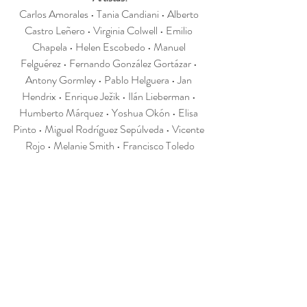
Carlos Amorales • Tania Candiani • Alberto 
Castro Leñero • Virginia Colwell • Emilio 
Chapela • Helen Escobedo • Manuel 
Felguérez • Fernando González Gortázar • 
Antony Gormley • Pablo Helguera • Jan 
Hendrix • Enrique Ježik • Ilán Lieberman • 
Humberto Márquez • Yoshua Okón • Elisa 
Pinto • Miguel Rodríguez Sepúlveda • Vicente 
Rojo • Melanie Smith • Francisco Toledo