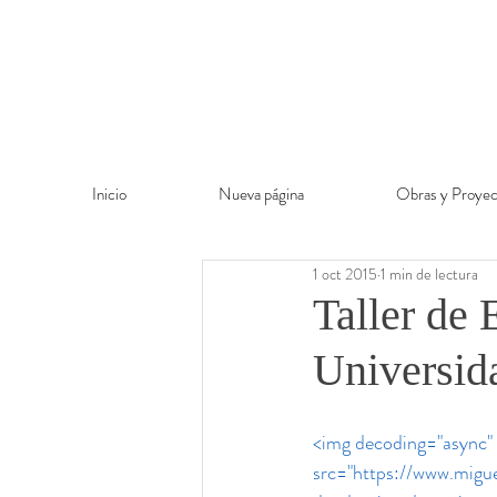
Inicio
Nueva página
Obras y Proyec
1 oct 2015
1 min de lectura
Taller de 
Universid
<img decoding="async" c
src="https://www.migu