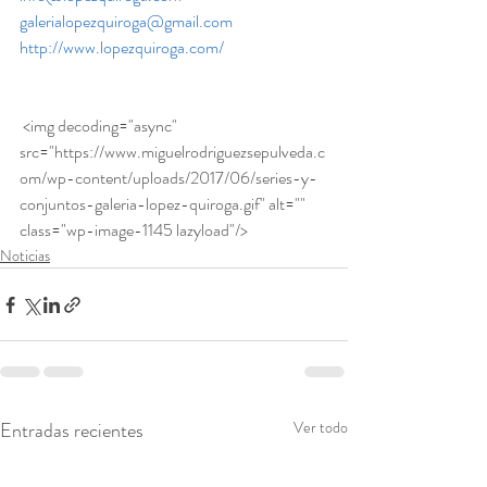
galerialopezquiroga@gmail.com
http://www.lopezquiroga.com/
 <img decoding="async" 
src="https://www.miguelrodriguezsepulveda.c
om/wp-content/uploads/2017/06/series-y-
conjuntos-galeria-lopez-quiroga.gif" alt="" 
class="wp-image-1145 lazyload"/>
Noticias
Entradas recientes
Ver todo