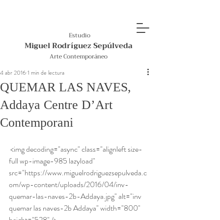
Estudio
Miguel Rodríguez Sepúlveda
Arte Contemporáneo
4 abr 2016
1 min de lectura
QUEMAR LAS NAVES,
Addaya Centre D’Art
Contemporani
 <img decoding="async" class="alignleft size-
full wp-image-985 lazyload" 
src="https://www.miguelrodriguezsepulveda.c
om/wp-content/uploads/2016/04/inv-
quemar-las-naves-2b-Addaya.jpg" alt="inv 
quemar las naves-2b Addaya" width="800" 
height="528" />