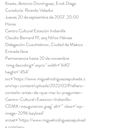
Kraatz, Antonio Domínguez, Erick Diego 
Curaduría: Ricardo Velazko 
Jueves 20 de septiembre de 2007, 20:00 
Horas 
Centro Cultural Estación Indianilla 
Claudio Bernard 111, esq Niños Héroes
Delegación Cuauhtémoc, Ciudad de México 
Entrada libre 
Permanencia hasta 20 de noviembre 
 <img decoding="async" width="640" 
height="454" 
src="https://www.miguelrodriguezsepulveda.c
om/wp-content/uploads/2022/02/Prefiero-
contarlo-antes-de-que-me-lo-pregunten-
Centro-Cultural-Estacion-Indianilla-
CDMX-inauguracion.jpeg" alt="" class="wp-
image-2096 lazyload" 
srcset="https://www.miguelrodriguezsepulved
a.com/wp-