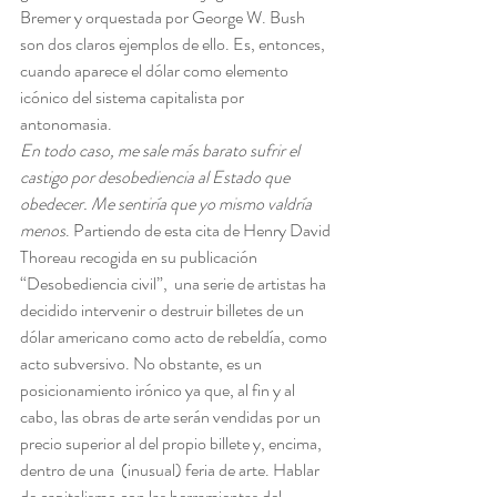
Bremer y orquestada por George W. Bush 
son dos claros ejemplos de ello. Es, entonces, 
cuando aparece el dólar como elemento 
icónico del sistema capitalista por 
antonomasia.
En todo caso, me sale más barato sufrir el 
castigo por desobediencia al Estado que 
obedecer. Me sentiría que yo mismo valdría 
menos
. Partiendo de esta cita de Henry David 
Thoreau recogida en su publicación 
“Desobediencia civil”,  una serie de artistas ha 
decidido intervenir o destruir billetes de un 
dólar americano como acto de rebeldía, como 
acto subversivo. No obstante, es un 
posicionamiento irónico ya que, al fin y al 
cabo, las obras de arte serán vendidas por un 
precio superior al del propio billete y, encima, 
dentro de una  (inusual) feria de arte. Hablar 
de capitalismo con las herramientas del 