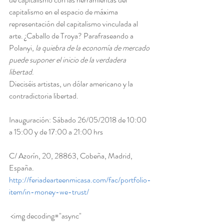
capitalismo en el espacio de máxima 
representación del capitalismo vinculada al 
arte. ¿Caballo de Troya? Parafraseando a 
Polanyi, 
la quiebra de la economía de mercado 
puede suponer el inicio de la verdadera 
libertad
.
Dieciséis artistas, un dólar americano y la 
contradictoria libertad.
Inauguración: Sábado 26/05/2018 de 10:00 
a 15:00 y de 17:00 a 21:00 hrs
C/ Azorín, 20, 28863, Cobeña, Madrid, 
España.
http://feriadearteenmicasa.com/fac/portfolio-
item/in-money-we-trust/
 <img decoding="async" 