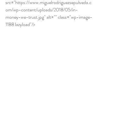
src="https://www.miguelrodriguezsepulveda.c
om/wp-content/uploads/2018/05/in-
money-we-trust.jpg" alt="" class="wp-image-
1188 lazyload"/>
Art Fairs
Noticias
Entradas recientes
Ver todo