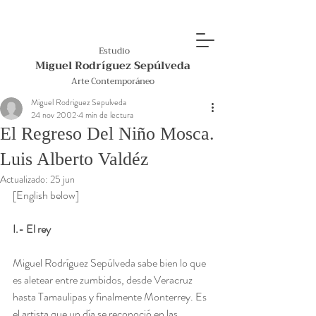
Estudio
Miguel Rodríguez Sepúlveda
Arte Contemporáneo
Miguel Rodriguez Sepulveda
24 nov 2002
4 min de lectura
El Regreso Del Niño Mosca.
Luis Alberto Valdéz
Actualizado:
25 jun
[English below]
I.- El rey
Miguel Rodríguez Sepúlveda sabe bien lo que 
es aletear entre zumbidos, desde Veracruz 
hasta Tamaulipas y finalmente Monterrey. Es 
el artista que un día se reconoció en las 