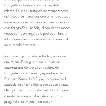
fotografías infantiles como un rey de la 
mierda. Lo sabe y tratando de recuperar esos 
disfraces bien merecidos que un niño educado 
entre emociones malsanas se merece, retoma 
esas fotografías: Un Miguel con alas de mosca 
detrás como un ángel de la podredumbre. Un 
adulto que se reconoce como un profesional 
del zumbido bzzz bzzz.
Insisto en dejar de lado las burlas, la idea de 
que Miguel Rodríguez tiene su  serie de 
autorretratos dentro de una cabina de 
fotografias instantáneas (expuestas en la 
Fototeca Nuevo León), para proponerme la 
autopsia de un niño disfrazado de astronauta. 
Un hijo no reconocido de Flash Gordon que 
muestra su sonrisa debajo del casco. Y le 
pregunté al tal Miguel “porqué un 