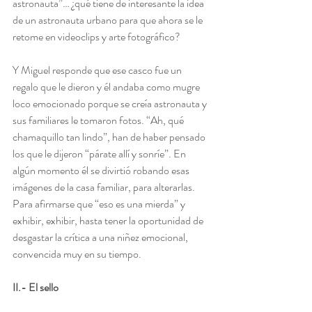
astronauta”… ¿qué tiene de interesante la idea 
de un astronauta urbano para que ahora se le 
retome en videoclips y arte fotográfico?
Y Miguel responde que ese casco fue un 
regalo que le dieron y él andaba como mugre 
loco emocionado porque se creía astronauta y 
sus familiares le tomaron fotos. “Ah, qué 
chamaquillo tan lindo”, han de haber pensado 
los que le dijeron “párate allí y sonríe”. En 
algún momento él se divirtió robando esas 
imágenes de la casa familiar, para alterarlas. 
Para afirmarse que “eso es una mierda” y 
exhibir, exhibir, hasta tener la oportunidad de 
desgastar la crítica a una niñez emocional, 
convencida muy en su tiempo.
II.- El sello