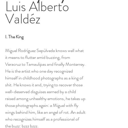
Luis Alberto 
Valdéz
I. The King
Miguel Rodríguez Sepúlveda knows well what 
it means to flutter amid buzzing, from 
Veracruz to Tamaulipas and finally Monterrey. 
He is the artist who one day recognized 
himself in childhood photographs as a king of 
shit. He knows it and, trying to recover those 
well-deserved disguises earned by a child 
raised among unhealthy emotions, he takes up 
those photographs again: a Miguel with fly 
wings behind him, like an angel of rot. An adult 
who recognizes himself as a professional of 
the buzz: bzzz bzzz.