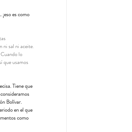
… ¡eso es como 
tas 
ni sal ni aceite. 
. Cuando lo 
sí que usamos 
cisa. Tiene que 
e consideramos 
ón Bolívar.
riodo en el que 
numentos como 