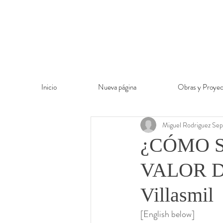
Inicio
Nueva página
Obras y Proyec
Miguel Rodriguez Sep
¿CÓMO S
VALOR DE
Villasmil
[English below]