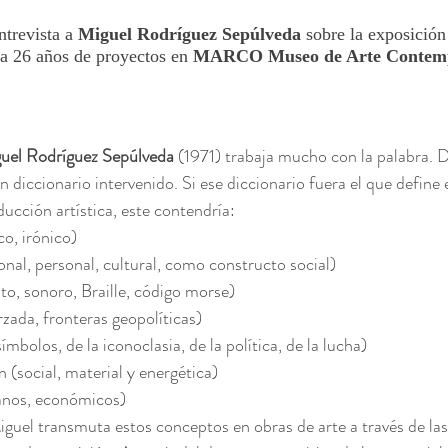
ntrevista a 
Miguel Rodríguez Sepúlveda
 sobre la exposición
sa 26 años de proyectos en 
MARCO Museo de Arte Contemp
guel Rodríguez Sepúlveda
 (1971) trabaja mucho con la palabra. 
n diccionario intervenido. Si ese diccionario fuera el que define 
ucción artística, este contendría:
o, irónico)
ional, personal, cultural, como constructo social)
ito, sonoro, Braille, código morse)
zada, fronteras geopolíticas)
ímbolos, de la iconoclasia, de la política, de la lucha)
 (social, material y energética)
anos, económicos)
uel transmuta estos conceptos en obras de arte a través de las