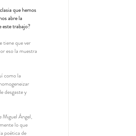
oclasia que hemos 
nos abre la 
 este trabajo?
 tiene que ver 
Por eso la muestra 
uí como la 
a homogeneizar 
de desgaste y 
e Miguel Ángel, 
emente lo que 
la poética de 