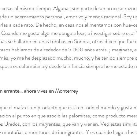
cosas al mismo tiempo. Algunas son parte de un proceso razon
esde un acercamiento personal, emotivo y menos racional. Soy un
rlas a cada rato. De hecho, en casa nos alimentamos con huevos
. Cuando me gusta algo me pongo a leer, a investigar sobre eso.
uas se hallaron en unas tumbas en Sonora, otros dicen que fue 
asos hablamos de alrededor de 5.000 años atrás. ¡Imagínate, e
más, yo me he desplazado mucho, mucho, y he tenido siempre c
sposa es colombiana y desde la infancia siempre he me estado 
 errante… ahora vives en Monterrey
te que el maíz es un producto que está en todo el mundo y gusta 
gación al punto en que asocio las palomitas, como producto me
s Unidos, con los migrantes, que van y vienen. Veo estas similit
 montañas o montones de inmigrantes. Y es cuando llego a los da