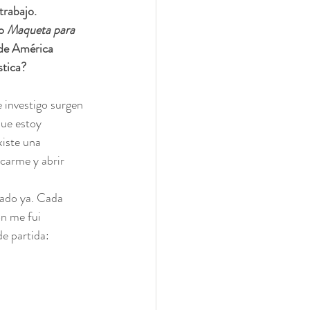
rabajo. 
o
 Maqueta para 
 de América 
stica?
 investigo surgen 
ue estoy 
iste una 
carme y abrir 
nado ya. Cada 
n me fui 
e partida: 