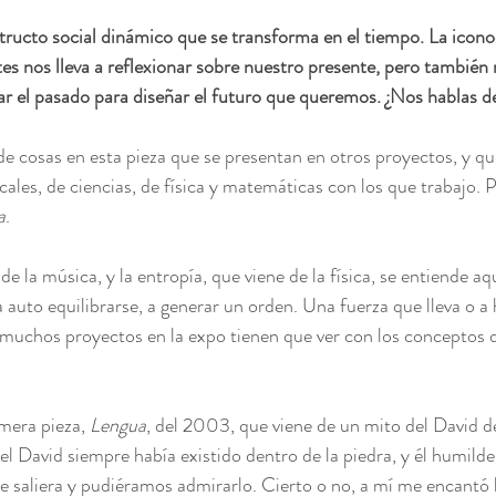
tructo social dinámico que se transforma en el tiempo. La icon
tes nos lleva a reflexionar sobre nuestro presente, pero también 
 el pasado para diseñar el futuro que queremos. ¿Nos hablas de
 cosas en esta pieza que se presentan en otros proyectos, y que
ales, de ciencias, de física y matemáticas con los que trabajo. 
a
.
e la música, y la entropía, que viene de la física, se entiende aq
a auto equilibrarse, a generar un orden. Una fuerza que lleva o 
Y muchos proyectos en la expo tienen que ver con los conceptos 
mera pieza, 
Lengua
, del 2003, que viene de un mito del David d
del David siempre había existido dentro de la piedra, y él humild
ue saliera y pudiéramos admirarlo. Cierto o no, a mí me encantó 