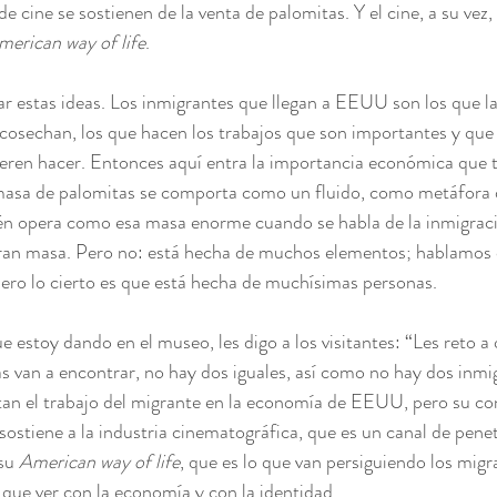
 cine se sostienen de la venta de palomitas. Y el cine, a su vez,
merican way of life
.
r estas ideas. Los inmigrantes que llegan a EEUU son los que lav
e cosechan, los que hacen los trabajos que son importantes y que 
eren hacer. Entonces aquí entra la importancia económica que t
 masa de palomitas se comporta como un fluido, como metáfora d
én opera como esa masa enorme cuando se habla de la inmigrac
n masa. Pero no: está hecha de muchos elementos; hablamos d
ero lo cierto es que está hecha de muchísimas personas.
ue estoy dando en el museo, les digo a los visitantes: “Les reto a
as van a encontrar, no hay dos iguales, así como no hay dos inmig
tan el trabajo del migrante en la economía de EEUU, pero su co
ostiene a la industria cinematográfica, que es un canal de pene
su 
American way of life
, que es lo que van persiguiendo los mig
que ver con la economía y con la identidad.