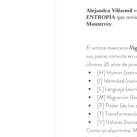
Alejandra Villasmil
 e
ENTROPÍA
 que revi
Monterrey
.
El artista mexicano
 Mi
sus piezas consiste en u
últimos 26 años de prod
[H] Humor (satíric
[I] Identidad (nac
[L] Lenguaje (escr
[M] Migración (for
[P] Poder (de los s
[T] Transformación
[V] Valores (hum
Como un alquimista, Mig