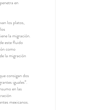
 penetra en 
an los platos, 
los 
iene la migración.
e este fluido 
ión como 
e la migración 
 que consigan dos 
rantes iguales”.
nsumo en las 
tración 
rantes mexicanos. 