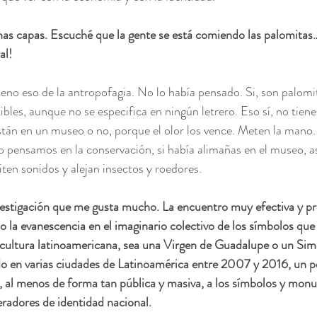
has capas. Escuché que la gente se está comiendo las palomitas
al!
ueno eso de la antropofagia. No lo había pensado. Si, son palomi
s, aunque no se especifica en ningún letrero. Eso sí, no tienen 
stán en un museo o no, porque el olor los vence. Meten la mano
 pensamos en la conservación, si había alimañas en el museo, a
ten sonidos y alejan insectos y roedores.
vestigación que me gusta mucho. La encuentro muy efectiva y pre
o la evanescencia en el imaginario colectivo de los símbolos qu
 cultura latinoamericana, sea una Virgen de Guadalupe o un Sim
do en varias ciudades de Latinoamérica entre 2007 y 2016, un pe
, al menos de forma tan pública y masiva, a los símbolos y mo
radores de identidad nacional.