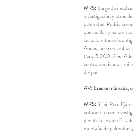
MRS: 
Surge de muchas 
investigación y otras d
palomitas. Podría come
quesadillas y palomitas
las palomitas más antig
Andes, pero en ambos c
tiene 5.000 años! Ade
centroamericanos, mi e
del país.
AV: Eres un nómada, un
MRS: 
Sí, sí. Pero fíja
entonces en mi investi
penetra e invade Estado
montaña de palomitas y