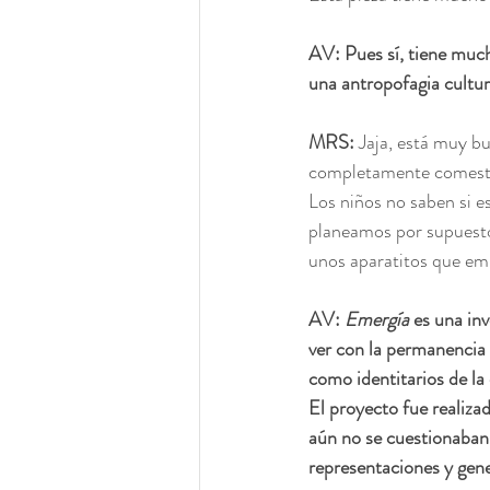
AV: Pues sí, tiene muc
una antropofagia cultur
MRS:
 Jaja, está muy b
completamente comestible
Los niños no saben si e
planeamos por supuesto
unos aparatitos que emi
AV:
 Emergía
 es una in
ver con la permanencia 
como identitarios de la
El proyecto fue realiza
aún no se cuestionaban
representaciones y gene