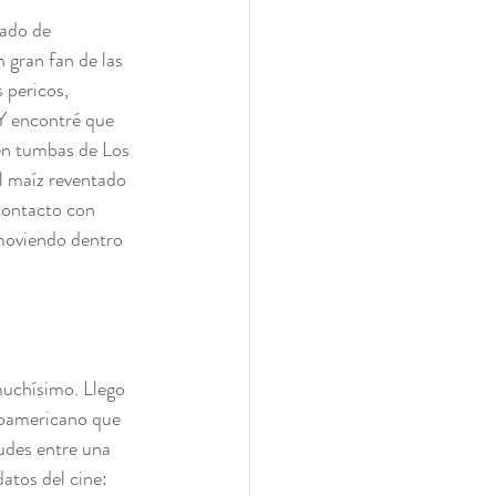
ado de 
 gran fan de las 
 pericos, 
 Y encontré que 
en tumbas de Los 
l maíz reventado 
ontacto con 
moviendo dentro 
muchísimo. Llego 
soamericano que 
udes entre una 
tos del cine: 