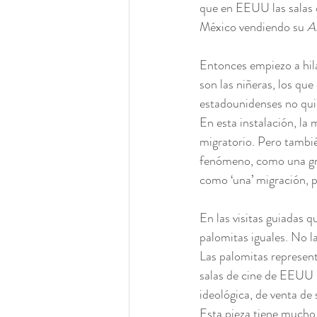
que en EEUU las salas de
México vendiendo su 
A
Entonces empiezo a hila
son las niñeras, los qu
estadounidenses no qui
En esta instalación, la
migratorio. Pero tambi
fenómeno, como una gra
como ‘una’ migración, p
En las visitas guiadas q
palomitas iguales. No l
Las palomitas represen
salas de cine de EEUU s
ideológica, de venta de 
Esta pieza tiene mucho 