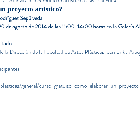
ECDA invita a la comunidad artística a asistir al curso
n proyecto artístico?
Rodríguez Sepúlveda
20 de agosto de 2014 de las 11:00-14:00 horas
 en la 
Galería A
mitado
e la Dirección de la Facultad de Artes Plásticas, con Erika Arau
icipantes
plasticas/general/curso-gratuito-como-elaborar-un-proyecto-