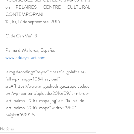
en PELAIRES CENTRE CULTURAL 
CONTEMPORANI.
15, 16, 17 de septiembre, 2016
C. de Can Verí, 3
Palma di Mallorca, España.
www.addaya-art.com
 <img decoding="async" class="alignleft size-
full wp-image-1054 lazyload" 
src="https://www.miguelrodriguezsepulveda.c
om/wp-content/uploads/2016/09/la-nit-de-
lart-palma-2016-mapa.jpg" alt="la-nit-de-
lart-palma-2016-mapa" width="960" 
height="699" />
Noticias