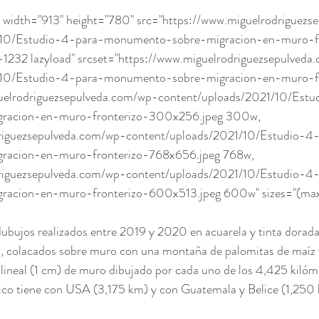
/10/Estudio-4-para-monumento-sobre-migracion-en-muro-fro
-1232 lazyload" srcset="https://www.miguelrodriguezsepulved
/10/Estudio-4-para-monumento-sobre-migracion-en-muro-fro
uelrodriguezsepulveda.com/wp-content/uploads/2021/10/Estu
racion-en-muro-fronterizo-300x256.jpeg 300w, 
riguezsepulveda.com/wp-content/uploads/2021/10/Estudio-4
acion-en-muro-fronterizo-768x656.jpeg 768w, 
riguezsepulveda.com/wp-content/uploads/2021/10/Estudio-4
acion-en-muro-fronterizo-600x513.jpeg 600w" sizes="(max
ubujos realizados entre 2019 y 2020 en acuarela y tinta dorada
o, colacados sobre muro con una montaña de palomitas de maíz f
lineal (1 cm) de muro dibujado por cada uno de los 4,425 kilóm
éxico tiene con USA (3,175 km) y con Guatemala y Belice (1,250