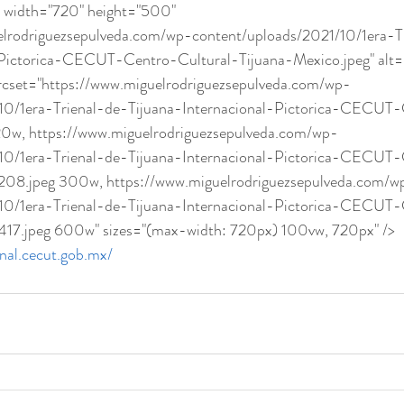
elrodriguezsepulveda.com/wp-content/uploads/2021/10/1era-T
-Pictorica-CECUT-Centro-Cultural-Tijuana-Mexico.jpeg" alt="
srcset="https://www.miguelrodriguezsepulveda.com/wp-
10/1era-Trienal-de-Tijuana-Internacional-Pictorica-CECUT-
20w, https://www.miguelrodriguezsepulveda.com/wp-
10/1era-Trienal-de-Tijuana-Internacional-Pictorica-CECUT-
08.jpeg 300w, https://www.miguelrodriguezsepulveda.com/w
10/1era-Trienal-de-Tijuana-Internacional-Pictorica-CECUT-
7.jpeg 600w" sizes="(max-width: 720px) 100vw, 720px" /> 
enal.cecut.gob.mx/