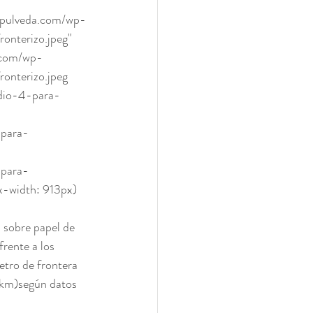
nterizo.jpeg" 
a.com/wp-
nterizo.jpeg 
dio-4-para-
-para-
-para-
-width: 913px) 
 sobre papel de 
rente a los 
etro de frontera 
 km)según datos 