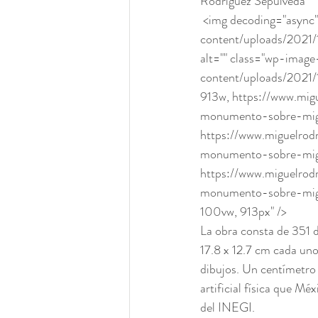
Rodríguez Sepúlveda 
 <img decoding="async" width="913" height="780" src="https://www.miguelrodriguezsepulveda.com/wp-
content/uploads/2021
alt="" class="wp-image
content/uploads/2021
913w, https://www.mig
monumento-sobre-mig
https://www.miguelrod
monumento-sobre-migr
https://www.miguelrod
monumento-sobre-migr
100vw, 913px" /> 
La obra consta de 351 d
17.8 x 12.7 cm cada un
dibujos. Un centímetro 
artificial física que M
del INEGI.  