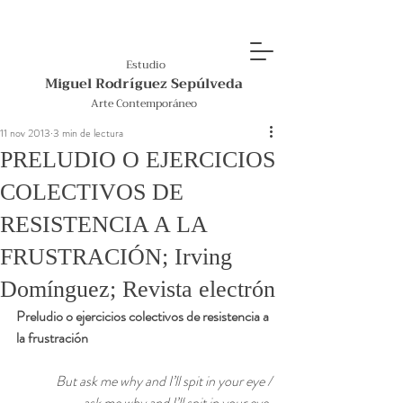
Estudio
Miguel Rodríguez Sepúlveda
Arte Contemporáneo
11 nov 2013
3 min de lectura
PRELUDIO O EJERCICIOS
COLECTIVOS DE
RESISTENCIA A LA
FRUSTRACIÓN; Irving
Domínguez; Revista electrón
Preludio o ejercicios colectivos de resistencia a 
la frustración
But ask me why and I’ll spit in your eye /
 ask me why and I’ll spit in your eye.