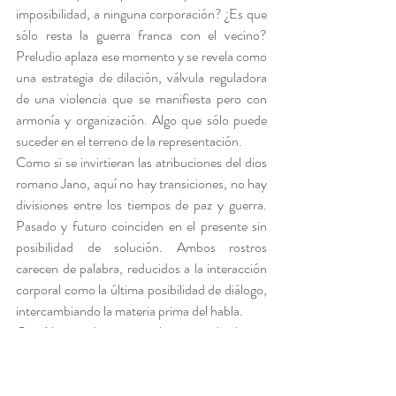
imposibilidad, a ninguna corporación? ¿Es que 
sólo resta la guerra franca con el vecino? 
Preludio aplaza ese momento y se revela como 
una estrategia de dilación, válvula reguladora 
de una violencia que se manifiesta pero con 
armonía y organización. Algo que sólo puede 
suceder en el terreno de la representación.
Como si se invirtieran las atribuciones del dios 
romano Jano, aquí no hay transiciones, no hay 
divisiones entre los tiempos de paz y guerra. 
Pasado y futuro coinciden en el presente sin 
posibilidad de solución. Ambos rostros 
carecen de palabra, reducidos a la interacción 
corporal como la última posibilidad de diálogo, 
intercambiando la materia prima del habla.
Quizá las condiciones cambien cuando alguien 
hable, cuando la negociación preceda al 
impulso de acallar la voz que disiente.