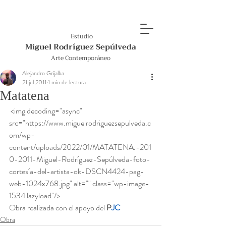
Estudio
Miguel Rodríguez Sepúlveda
Arte Contemporáneo
Alejandro Grijalba
21 jul 2011
1 min de lectura
Matatena
 <img decoding="async" 
src="https://www.miguelrodriguezsepulveda.c
om/wp-
content/uploads/2022/01/MATATENA.-201
0-2011-Miguel-Rodríguez-Sepúlveda-foto-
cortesía-del-artista-ok-DSCN4424-pag-
web-1024x768.jpg" alt="" class="wp-image-
1534 lazyload"/>  
Obra realizada con el apoyo del 
P
JC
Obra