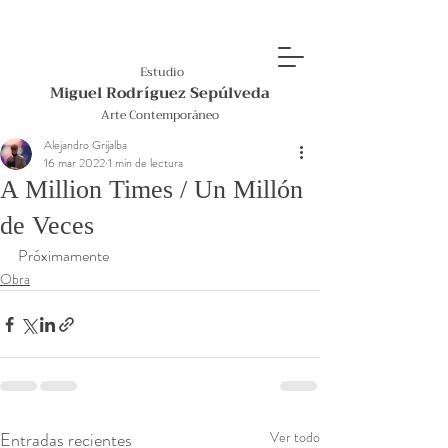
Estudio
Miguel Rodríguez Sepúlveda
Arte Contemporáneo
Alejandro Grijalba
16 mar 2022
1 min de lectura
A Million Times / Un Millón
de Veces
Próximamente
Obra
Entradas recientes
Ver todo