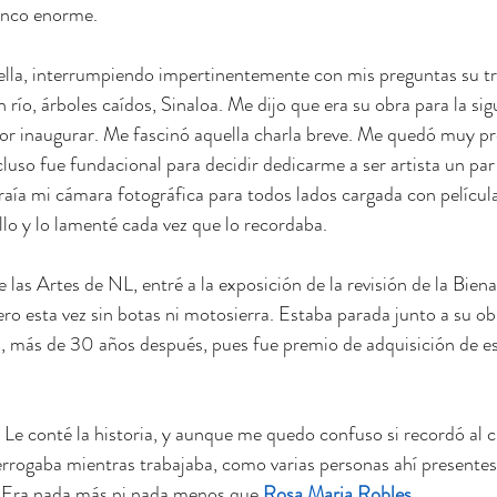
onco enorme.
 ella, interrumpiendo impertinentemente con mis preguntas su t
un río, árboles caídos, Sinaloa. Me dijo que era su obra para la si
or inaugurar. Me fascinó aquella charla breve. Me quedó muy pr
uso fue fundacional para decidir dedicarme a ser artista un par
raía mi cámara fotográfica para todos lados cargada con película
llo y lo lamenté cada vez que lo recordaba.
 las Artes de NL, entré a la exposición de la revisión de la Bien
ero esta vez sin botas ni motosierra. Estaba parada junto a su ob
a, más de 30 años después, pues fue premio de adquisición de e
 Le conté la historia, y aunque me quedo confuso si recordó al c
errogaba mientras trabajaba, como varias personas ahí presente
. Era nada más ni nada menos que 
Rosa Maria Robles
 .