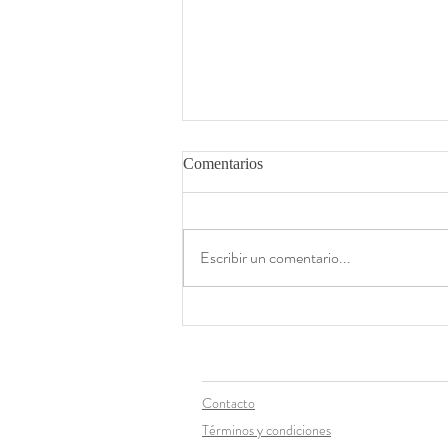
Comentarios
Escribir un comentario...
La historia del TAXI y Museo
MARCO
Contacto
Términos y condiciones