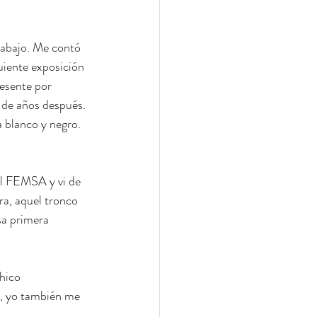
rabajo. Me contó 
guiente exposición 
esente por 
 de años después.
 blanco y negro. 
al FEMSA y vi de 
ra, aquel tronco 
sa primera 
hico 
s, yo también me 