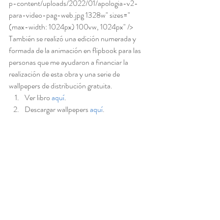
p-content/uploads/2022/01/apologia-v2-
para-video-pag-web.jpg 1328w" sizes="
(max-width: 1024px) 100vw, 1024px" /> 
También se realizó una edición numerada y 
formada de la animación en flipbook para las 
personas que me ayudaron a financiar la 
realización de esta obra y una serie de 
wallpepers de distribución gratuita.  
Ver libro 
aquí
.
Descargar wallpepers 
aquí
. 