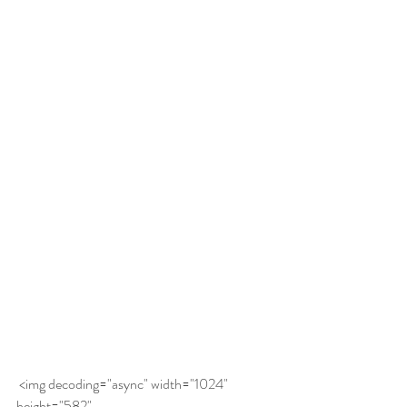
 <img decoding="async" width="1024" 
height="582" 