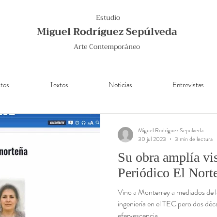
Estudio
Miguel Rodríguez Sepúlveda
Arte Contemporáneo
tos
Textos
Noticias
Entrevistas
Miguel Rodriguez Sepulveda
30 jul 2023
3 min de lectura
Su obra amplía vi
Periódico El Nort
Vino a Monterrey a mediados de l
ingeniería en el TEC pero dos déc
efervescencia...