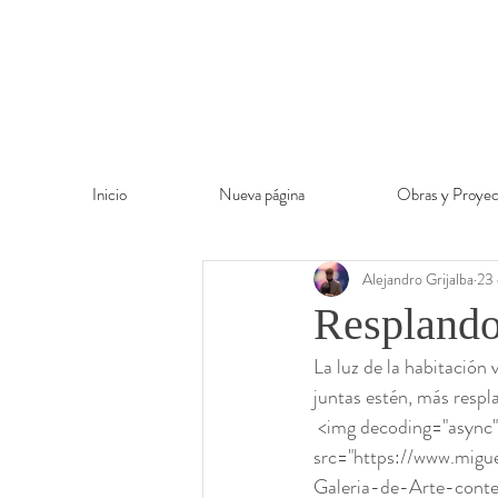
Inicio
Nueva página
Obras y Proyec
Alejandro Grijalba
23
Resplando
La luz de la habitación 
juntas estén, más respla
 <img decoding="async" width="1024" height="679" 
src="https://www.mi
Galeria-de-Arte-cont