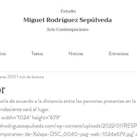
Estudio
Miguel Rodríguez Sepúlveda
Arte Contemporáneo
tos
Textos
Noticias
Entrevistas
 ene 2013
1 min de lectura
r
varía de acuerdo a la distancia entre las personas presentes en la
ndeciente será el lugar. 
guelrodriguezsepulveda.com/wp-content/uploads/2022/01/
emporaneo-de-Xalapa-DSC_0040-pag-web-1024x679.jpg" alt