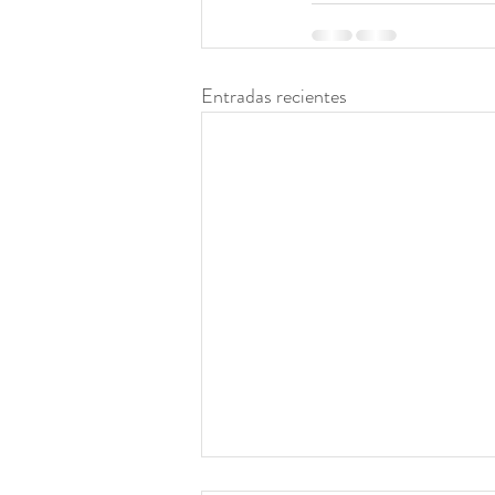
Entradas recientes
A Million Times / Un Millón de