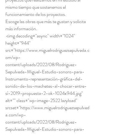
mismo tiempo que sostenemos el 
funcionamiento de los proyectos. 
Escoge las obras que más te gustan y solicita 
más información. 
 <img decoding="async" width="1024" 
height="944" 
src="https://www.miguelrodriguezsepulveda.c
om/wp-
content/uploads/2022/08/Rodriguez-
Sepulveda-Miguel-Estudio-sonoro-para-
Instrumento-representación-gráfica-del-
sonido-de-los-machetes-al-chocar-entre-
sí-2019-propuesta-2-ok-1024x944.jpg" 
alt="" class="wp-image-2522 lazyload" 
srcset="https://www.miguelrodriguezsepulved
a.com/wp-
content/uploads/2022/08/Rodriguez-
Sepulveda-Miguel-Estudio-sonoro-para-