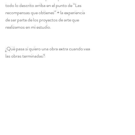
todo lo descrito arriba en el punto de “Las 
recompensas que obtienes” + la experiencia 
de ser parte de los proyectos de arte que 
realizamos en mi estudio. 				
¿Qué pasa si quiero una obra extra cuando vea 
las obras terminadas?  
Claro que es posible que tengas más 
ejemplares. Al finalizar el periodo de esta 
emisión tendrás un descuento del 30% en las 
obras de esta serie pero sobre el precio de 
lista, que es más alto. Te conviene más 
comprar membresías extras. Te invito a que 
charlemos más de esta opción. Por favor 