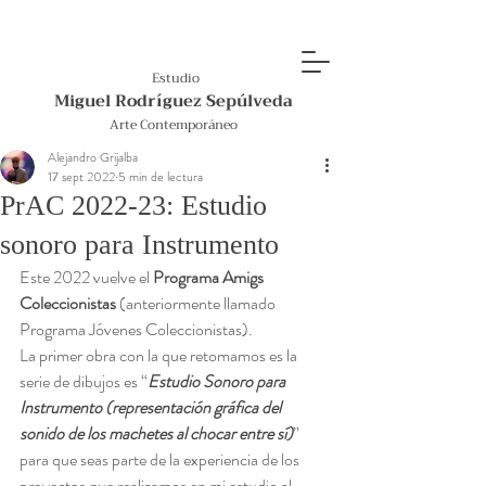
Estudio
Miguel Rodríguez Sepúlveda
Arte Contemporáneo
Alejandro Grijalba
17 sept 2022
5 min de lectura
PrAC 2022-23: Estudio
sonoro para Instrumento
Este 2022 vuelve el 
Programa Amigs 
Coleccionistas
 (anteriormente llamado 
Programa Jóvenes Coleccionistas). 
La primer obra con la que retomamos es la 
serie de dibujos es “
Estudio Sonoro para 
Instrumento (representación gráfica del 
sonido de los machetes al chocar entre sí)
” 
para que seas parte de la experiencia de los 
proyectos que realizamos en mi estudio al 