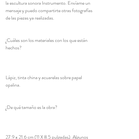
la escultura sonora Instrumento. Envíame un 
mensaje y puedo compartirte otras fotografías 
de las piezas ya realizadas.				
¿Cuáles son los materiales con los que están 
hechos?  
Lápiz, tinta china y acuarelas sobre papel 
opalina.						 
¿De qué tamaño es la obra?  
27.9 x 21.6 cm (11 X 8.5 pulgadas). Algunos 