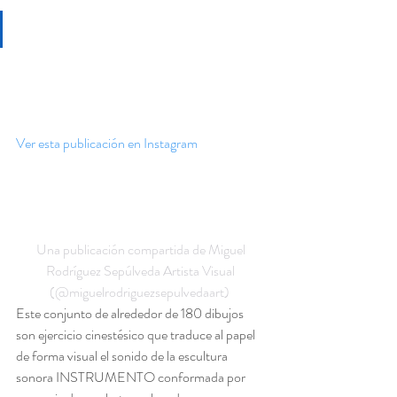
Ver esta publicación en Instagram
Una publicación compartida de Miguel 
Rodríguez Sepúlveda Artista Visual 
(@miguelrodriguezsepulvedaart)
Este conjunto de alrededor de 180 dibujos 
son ejercicio cinestésico que traduce al papel 
de forma visual el sonido de la escultura 
sonora INSTRUMENTO conformada por 