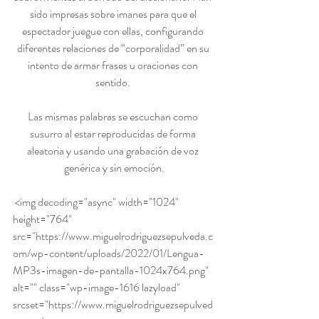
sido impresas sobre imanes para que el 
espectador juegue con ellas, configurando 
diferentes relaciones de “corporalidad” en su 
intento de armar frases u oraciones con 
sentido. 
Las mismas palabras se escuchan como 
susurro al estar reproducidas de forma 
aleatoria y usando una grabación de voz 
genérica y sin emoción.
 <img decoding="async" width="1024" 
height="764" 
src="https://www.miguelrodriguezsepulveda.c
om/wp-content/uploads/2022/01/Lengua-
MP3s-imagen-de-pantalla-1024x764.png" 
alt="" class="wp-image-1616 lazyload" 
srcset="https://www.miguelrodriguezsepulved