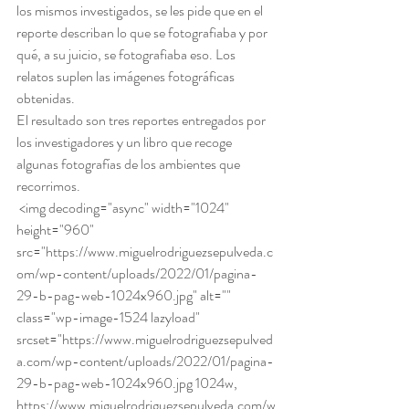
los mismos investigados, se les pide que en el 
reporte describan lo que se fotografiaba y por 
qué, a su juicio, se fotografiaba eso. Los 
relatos suplen las imágenes fotográficas 
obtenidas.
El resultado son tres reportes entregados por 
los investigadores y un libro que recoge 
algunas fotografías de los ambientes que 
recorrimos. 
 <img decoding="async" width="1024" 
height="960" 
src="https://www.miguelrodriguezsepulveda.c
om/wp-content/uploads/2022/01/pagina-
29-b-pag-web-1024x960.jpg" alt="" 
class="wp-image-1524 lazyload" 
srcset="https://www.miguelrodriguezsepulved
a.com/wp-content/uploads/2022/01/pagina-
29-b-pag-web-1024x960.jpg 1024w, 
https://www.miguelrodriguezsepulveda.com/w