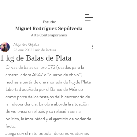
Estudio
Miguel Rodríguez Sepúlveda
Arte Contemporáneo
Alejandro Grijalba
23 ene 2012
1 min de lectura
1 kg de Balas de Plata
Ojivas de balas calibre 072 (usadas para la 
ametralladora AK47 o “cuerno de chivo”) 
hechas a partir de una moneda de 1kg de Plata 
Libertad acuñada por el Banco de México 
como parte de los festejos del bicentenario de 
la independencia. La obra aborda la situación 
de violencia en el país y su relación con la 
política, la impunidad y el ejercicio de poder de 
facto.  
Juega con el mito popular de seres nocturnos 