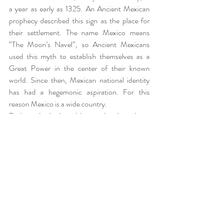
a year as early as 1325. An Ancient Mexican 
prophecy described this sign as the place for 
their settlement. The name Mexico means 
“The Moon’s Navel”, so Ancient Mexicans 
used this myth to establish themselves as a 
Great Power in the center of their known 
world. Since then, Mexican national identity 
has had a hegemonic aspiration. For this 
reason Mexico is a wide country.
Both myths harbored hopes that have been 
already dashed nowadays. Mexico is certainly 
not the center of the world in the 
contemporary globalized era, nor is its 
government strictly republican. In 2010 Power 
is divided among too many actors and much 
less we can talk about a true independence. 
Miguel Rodríguez Sepúlveda makes it clear in 
his work that silver could be, or could have 