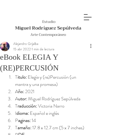
Estudio
Miguel Rodríguez Sepúlveda
Arte Contemporáneo
Alejandro Grijalba
15 abr 2022
1 min de lectura
eBook ELEGIA Y
(RE)PERCUSIÓN
T
itulo: 
Elegía y (re)Percusión (un 
mantra y una promesa)
A
ño: 
2021
A
utor: 
Miguel Rodríguez Sepúlveda
T
raducción: 
Victoria Narro
I
dioma: 
Español e inglés
P
aginas: 
14
T
amaño: 
17.8 x 12.7 cm (5 x 7 inches)
P
DF