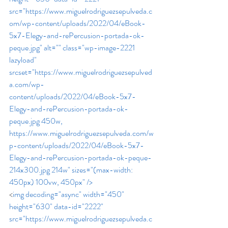
src="https://www.miguelrodriguezsepulveda.c
om/wp-content/uploads/2022/04/eBook-
5x7-Elegy-and-rePercusion-portada-ok-
peque.jpg" alt="" class="wp-image-2221 
lazyload" 
srcset="https://www.miguelrodriguezsepulved
a.com/wp-
content/uploads/2022/04/eBook-5x7-
Elegy-and-rePercusion-portada-ok-
peque.jpg 450w, 
https://www.miguelrodriguezsepulveda.com/w
p-content/uploads/2022/04/eBook-5x7-
Elegy-and-rePercusion-portada-ok-peque-
214x300.jpg 214w" sizes="(max-width: 
450px) 100vw, 450px" /> 
<
img decoding="async" width="450" 
height="630" data-id="2222"  
src="https://www.miguelrodriguezsepulveda.c