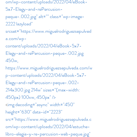
om/wp-content/uploads/2022/04/eBook-
5x7-Elegy-and-rePercusion-
peque-.002.jpg" alt="" class="wp-image-
2222 lazyload" 
srcset="https://www.miguelrodriguezsepulved
a.com/wp-
content/uploads/2022/04/eBook-5x7-
Elegy-and-rePercusion-peque-.002.jpg 
450w, 
https://www.miguelrodriguezsepulveda.com/w
p-content/uploads/2022/04/eBook-5x7-
Elegy-and-rePercusion-peque-.002-
214x300.jpg 214w" sizes="(max-width: 
450px) 100vw, 450px" /> 
<
img decoding="async" width="450" 
height="630" data-id="2223"  
src="https://www.miguelrodriguezsepulveda.c
om/wp-content/uploads/2022/04/estuche-
libro-elegia-y-re-percusion-web-peque.jpg" 