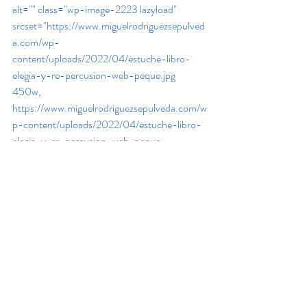
alt="" class="wp-image-2223 lazyload" 
srcset="https://www.miguelrodriguezsepulved
a.com/wp-
content/uploads/2022/04/estuche-libro-
elegia-y-re-percusion-web-peque.jpg 
450w, 
https://www.miguelrodriguezsepulveda.com/w
p-content/uploads/2022/04/estuche-libro-
elegia-y-re-percusion-web-peque-
214x300.jpg 214w" sizes="(max-width: 
450px) 100vw, 450px" /> 
Downloads
Entradas recientes
Ver todo