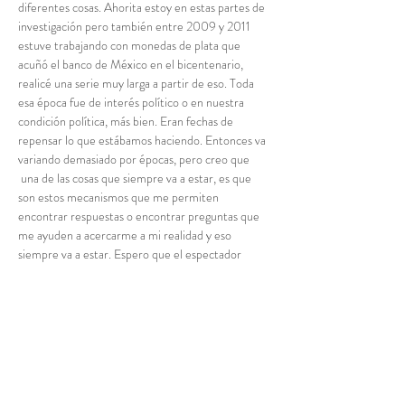
diferentes cosas. Ahorita estoy en estas partes de 
investigación pero también entre 2009 y 2011 
estuve trabajando con monedas de plata que 
acuñó el banco de México en el bicentenario, 
realicé una serie muy larga a partir de eso. Toda 
esa época fue de interés político o en nuestra 
condición política, más bien. Eran fechas de 
repensar lo que estábamos haciendo. Entonces va 
variando demasiado por épocas, pero creo que 
 una de las cosas que siempre va a estar, es que 
son estos mecanismos que me permiten 
encontrar respuestas o encontrar preguntas que 
me ayuden a acercarme a mi realidad y eso 
siempre va a estar. Espero que el espectador 
cuando vaya a ver una obra mía le pueda servir a 
tener otra arista para acercarse a esos fenómenos.
CaS –
 Para ti como veracruzano ¿Qué significa 
exponer en la capital de tu Estado y sobre todo en 
la Galería de Arte Contemporáneo y además una 
revisión de tu trabajo?
MRS –
 Es muy emocionante porque yo le 