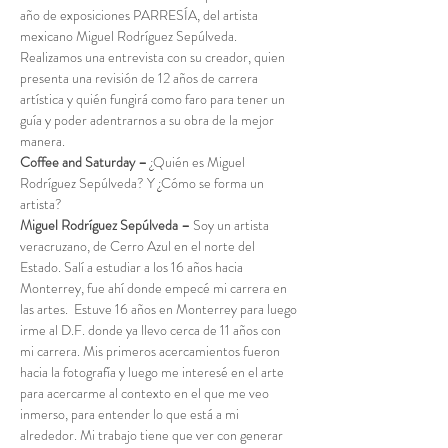
año de exposiciones PARRESÍA, del artista 
mexicano Miguel Rodríguez Sepúlveda. 
Realizamos una entrevista con su creador, quien 
presenta una revisión de 12 años de carrera 
artística y quién fungirá como faro para tener un 
guía y poder adentrarnos a su obra de la mejor 
manera.
Coffee and Saturday –
 ¿Quién es Miguel 
Rodríguez Sepúlveda? Y ¿Cómo se forma un 
artista?
Miguel Rodríguez Sepúlveda –
 Soy un artista 
veracruzano, de Cerro Azul en el norte del 
Estado. Salí a estudiar a los 16 años hacia 
Monterrey, fue ahí donde empecé mi carrera en 
las artes.  Estuve 16 años en Monterrey para luego 
irme al D.F. donde ya llevo cerca de 11 años con 
mi carrera. Mis primeros acercamientos fueron 
hacia la fotografía y luego me interesé en el arte 
para acercarme al contexto en el que me veo 
inmerso, para entender lo que está a mi 
alrededor. Mi trabajo tiene que ver con generar 