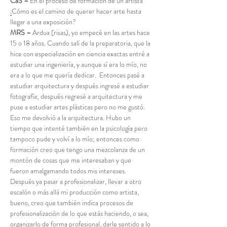
CaS –
 En el proceso de formación de un artista 
¿Cómo es el camino de querer hacer arte hasta 
llegar a una exposición?
MRS –
 Ardua (risas), yo empecé en las artes hace 
15 o 18 años. Cuando salí de la preparatoria, que la 
hice con especialización en ciencia exactas entré a 
estudiar una ingeniería, y aunque sí era lo mío, no 
era a lo que me quería dedicar.  Entonces pasé a 
estudiar arquitectura y después ingresé a estudiar 
fotografía; después regresé a arquitectura y me 
puse a estudiar artes plásticas pero no me gustó. 
Eso me devolvió a la arquitectura. Hubo un 
tiempo que intenté también en la psicología pero 
tampoco pude y volví a lo mío; entonces como 
formación creo que tengo una mezcolanza de un 
montón de cosas que me interesaban y que 
fueron amalgamando todos mis intereses. 
Después ya pasar a profesionalizar, llevar a otro 
escalón o más allá mi producción como artista, 
bueno, creo que también indica procesos de 
profesionalización de lo que estás haciendo, o sea, 
organizarlo de forma profesional, darle sentido a lo 