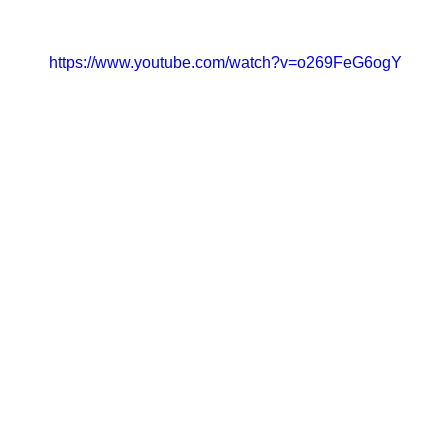
https://www.youtube.com/watch?v=o269FeG6ogY