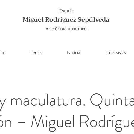
Estudio
Miguel Rodríguez Sepúlveda
Arte Contemporáneo
tos
Textos
Noticias
Entrevistas
y maculatura. Quint
ón – Miguel Rodrígu