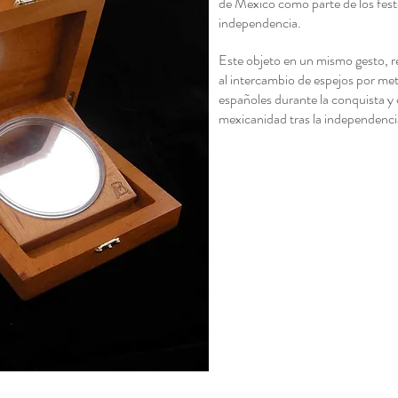
de México como parte de los feste
independencia.
Este objeto en un mismo gesto, re
al intercambio de espejos por meta
españoles durante la conquista 
mexicanidad tras la independenci