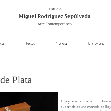
Estudio
Miguel Rodríguez Sepúlveda
Arte Contemporáneo
tos
Textos
Noticias
Entrevistas
de Plata
Espejo realizado a partir de borrar
superficie de una moneda de 1kg 