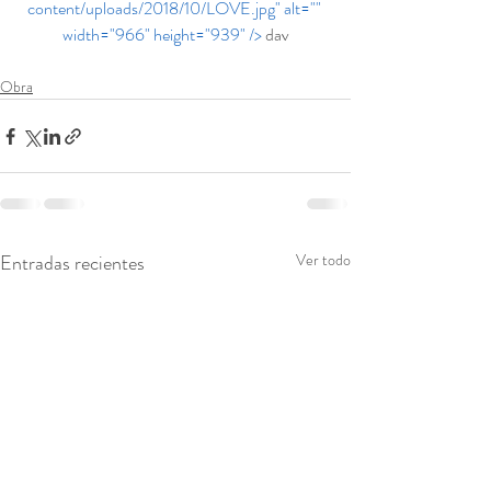
content/uploads/2018/10/LOVE.jpg" alt="" 
width="966" height="939" />
 dav
Obra
Entradas recientes
Ver todo