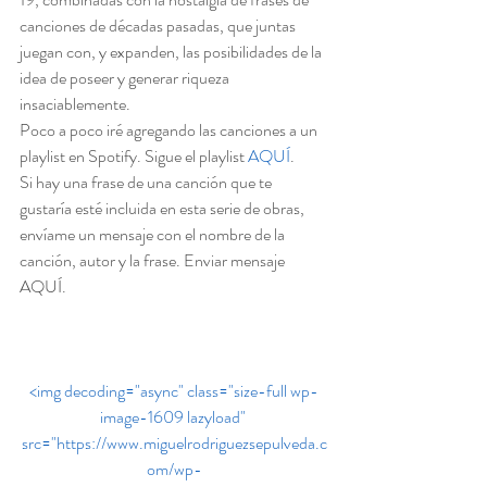
canciones de décadas pasadas, que juntas 
juegan con, y expanden, las posibilidades de la 
idea de poseer y generar riqueza 
insaciablemente.
Poco a poco iré agregando las canciones a un 
playlist en Spotify. Sigue el playlist 
AQUÍ
.
Si hay una frase de una canción que te 
gustaría esté incluida en esta serie de obras, 
envíame un mensaje con el nombre de la 
canción, autor y la frase. Enviar mensaje 
AQUÍ. 
<img decoding="async" class="size-full wp-
image-1609 lazyload" 
src="https://www.miguelrodriguezsepulveda.c
om/wp-