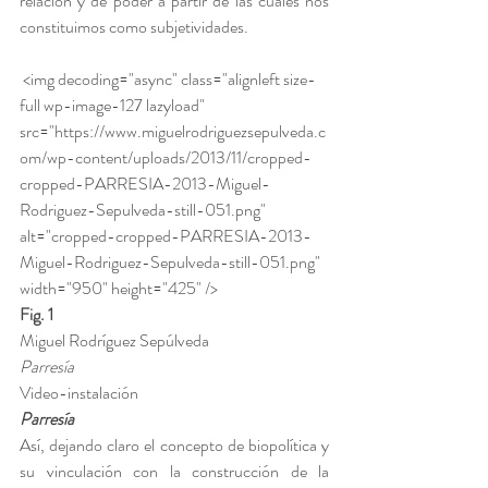
relación y de poder a partir de las cuales nos 
constituimos como subjetividades.
 <img decoding="async" class="alignleft size-
full wp-image-127 lazyload" 
src="https://www.miguelrodriguezsepulveda.c
om/wp-content/uploads/2013/11/cropped-
cropped-PARRESIA-2013-Miguel-
Rodriguez-Sepulveda-still-051.png" 
alt="cropped-cropped-PARRESIA-2013-
Miguel-Rodriguez-Sepulveda-still-051.png" 
width="950" height="425" />
Fig. 1
Miguel Rodríguez Sepúlveda
Parresía
Video-instalación
Parresía
Así, dejando claro el concepto de biopolítica y 
su vinculación con la construcción de la 