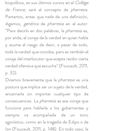
biopolítica, en sus últimos cursos en el 
Collège 
de France
, será el concepto de 
pharresia
. 
Partamos, antes que nada de una definición, 
digamos, 
genérica
 de 
pharresia
 en el autor: 
“Para decirlo en dos palabras, la 
pharresia
 es, 
por ende, el coraje de la verdad en quien habla 
y asume el riesgo de decir, a pesar de todo, 
toda la verdad que concibe, pero es también el 
coraje del interlocutor que acepta recibir cierta 
verdad ofensiva que escucha” (Foucault, 2011, 
p. 32).
Diremos brevemente que la 
pharresia
 es una 
postura que implica ser un sujeto de la verdad, 
encarnarla sin importar cualquier tipo de 
consecuencias. La 
pharresia
 es ese coraje que 
funciona para hablarle a los gobernantes y 
siempre va acompañada de un tono 
agonístico, como en la tragedia de Edipo o de 
Ion (Foucault, 2011, p. 148). En todo caso, la 