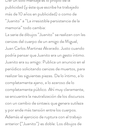
Dar un solo mensaje es lo propio de la 
publicidad (y éste que escribe ha trabajado 
más de 10 años en publicidad) o como de 
“Juanito” a “La irresistible persistencia de la 
memoria” todo cambia:
La serie de dibujos “Juanito” se realizan con las 
cenizas del cuerpo de un amigo de Miguel, 
Juan Carlos Martinez Alvarado. Justo cuando 
podría pensar que Juanito era un gesto íntimo. 
Juanito era su amigo: Publica un anuncio en el 
periódico solicitando cenizas de muertos, para 
realizar las siguientes piezas. De lo íntimo, a lo 
completamente ajeno, a lo azaroso de lo 
completamente público. Ahí muy claramente, 
se encuentra la neutralización de los discursos 
con un cambio de sintaxis que genera sutileza 
y por ende más tensión entre los cuerpos. 
Además el ejercicio de ruptura con el trabajo 
anterior (“Juanito”) es doble: Los dibujos de 