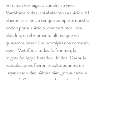
entrarían hormigas a comérselo vivo. 
Metáforas todas, ahí el alacrán se suicida. El 
alacrán es el único ser que comparte nuestra 
acción por el suicidio, compartimos libre 
albedrío, en el momento último que no 
queremos pasar. Las hormigas nos comerán 
vivos. Metáforas todas: la frontera, la 
migración ilegal. Estados Unidos. Después 
esos alacranes fueron esculturas antes de 
llegar a ser video. Ahora bien, ¿no sucede lo 
mismo? ¿Cómo es que en lugar de profundizar 
conceptualmente, se da un salto que cambia 
toda interpretación del trabajo? El tríptico en 
la sala pasa por un proceso similar o analógico: 
los cigarros eran un video que se interpretaba 
de otra manera fuera de esa triada conjunto. 
No hay obra cumbre en el sentido de por fin 
Miguel le atinó. Más bien, todas pequeñas, 